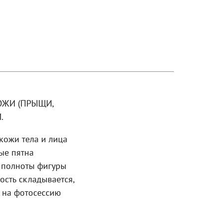
ОЖИ (ПРЫЩИ,
.
кожи тела и лица
ые пятна
я полноты фигуры
сть складывается,
я на фотосессию